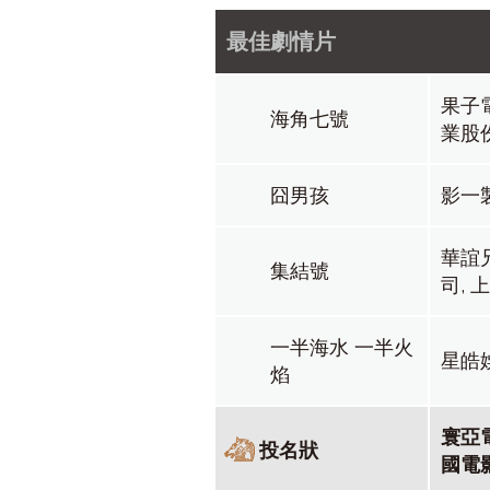
2011
2012
2013
20
最佳劇情片
第 56 屆
第 57 屆
第 58 屆
第 5
2019
2020
2021
20
果子
海角七號
業股
囧男孩
影一
華誼
集結號
司,
一半海水 一半火
星皓
焰
寰亞
投名狀
國電