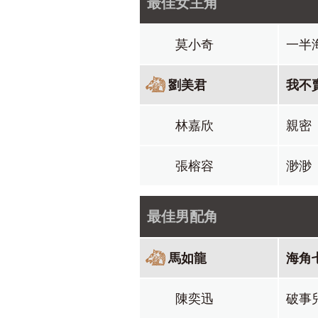
最佳女主角
莫小奇
一半
劉美君
我不
林嘉欣
親密
張榕容
渺渺
最佳男配角
馬如龍
海角
陳奕迅
破事