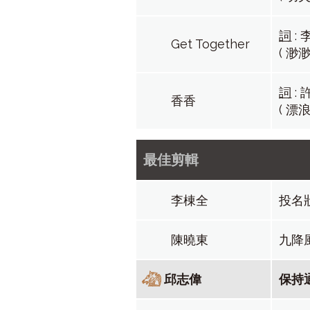
詞
:
Get Together
( 渺渺
詞
:
香香
( 漂
最佳剪輯
李棟全
投名
陳曉東
九降
邱志偉
保持