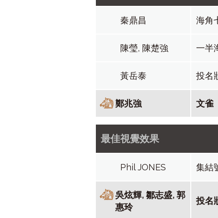
秦鼎昌
海角
陳瑩, 陳楚強
一半
黃岳泰
投名
鄭兆強
文雀
最佳視覺效果
Phil JONES
集結
吳炫輝, 鄒志盛, 郭
投名
惠玲