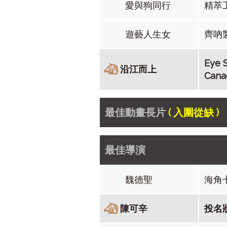
愛與狗同行
精萃
遊藝人生女
齊吶
Eye S
沿江而上
Cana
最佳動畫長片
( 入圍從缺 )
最佳導演
魏德聖
海角
陳可辛
投名