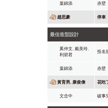
葉錦添
赤壁
趙思豪
停車
最佳造型設計
奚仲文, 戴美玲,
投名
利碧君
葉錦添
赤壁
黃育男, 康俊偉
花吃
文念中
破事