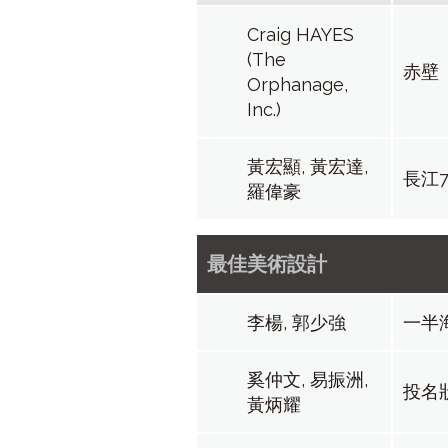
Craig HAYES
(The
赤壁
Orphanage,
Inc.)
黃宏顯, 黃宏達,
長江
羅偉豪
最佳美術設計
李楊, 郭少強
一半
奚仲文, 易振洲,
投名
黃炳耀