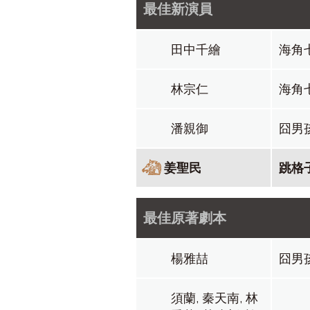
最佳新演員
田中千繪
海角
林宗仁
海角
潘親御
囧男
姜聖民
跳格
最佳原著劇本
楊雅喆
囧男
須蘭, 秦天南, 林