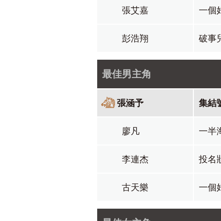
張艾嘉
一個
彭浩翔
破事
最佳男主角
張涵予
集結
廖凡
一半
李連杰
投名
古天樂
一個