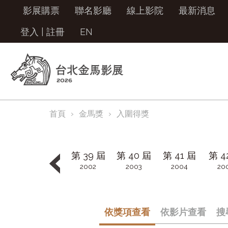
影展購票
聯名影廳
線上影院
最新消息
登入
|
註冊
EN
首頁
金馬獎
入圍得獎
第 39 屆
第 40 屆
第 41 屆
第 4
2002
2003
2004
20
依獎項查看
依影片查看
搜
第 48 屆
第 49 屆
第 50 屆
第 5