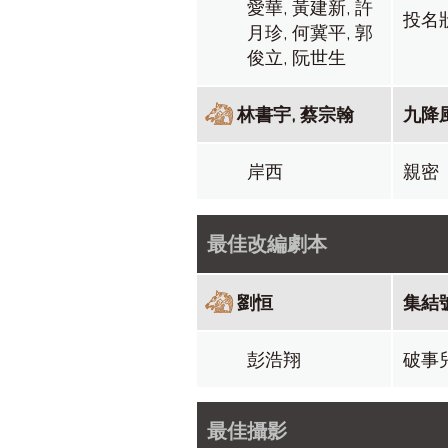
愛華, 黃建新, 許
投名
月珍, 何冀平, 郭
俊立, 阮世生
林書宇, 蔡宗翰
九降
岸西
親密
最佳改編劇本
劉恒
集結
彭浩翔
破事
最佳攝影