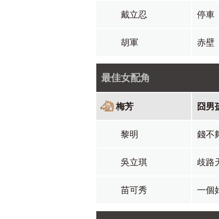
戴立忍
停車
胡軍
赤壁
最佳女配角
梅芳
囧男
黎明
錢不
吳立琪
歧路
苗可秀
一個