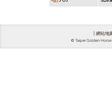
|
網站地
© Taipei Golden Horse