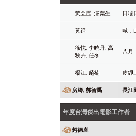
黃亞歷, 澎葉生
日曜
黃錚
喊．
徐忱, 李曉丹, 高
八月
秋卉, 任冬
楊江, 趙楠
皮繩
房濤, 郝智禹
長江
年度台灣傑出電影工作者
趙德胤