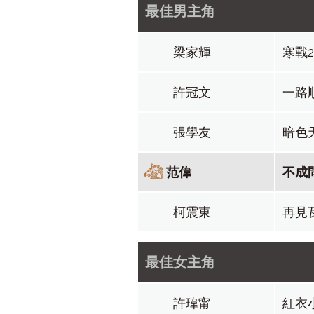
最佳男主角
梁家輝
寒戰
許冠文
一路
張學友
暗色
范偉
不成
柯震東
再見
最佳女主角
許瑋甯
紅衣