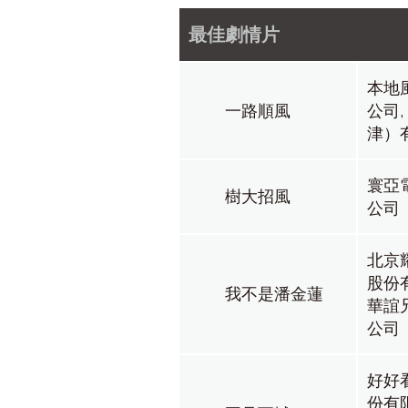
2025
2026
最佳劇情片
本地
一路順風
公司
津）
寰亞
樹大招風
公司
北京
股份
我不是潘金蓮
華誼
公司
好好
份有