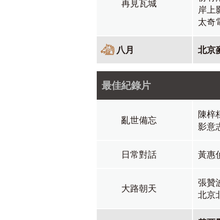
再見瓦城
岸上
太奇
八月
北京
最佳紀錄片
陳梓
亂世備忘
影意
日常對話
黃惠
張贊
大路朝天
北京