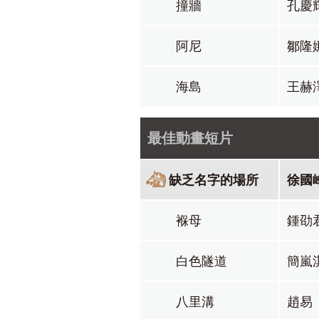
撞牆
孔慶
阿尼
鄒隆
海島
王赫
最佳動畫短片
缺乏名字的場所
徐國
褓母
鍾劭
白色隧道
簡嵐
八里溝
趙易