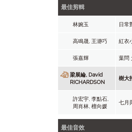
最佳剪輯
林婉玉
日常
高鳴晟, 王瀞巧
紅衣
張嘉輝
葉問 
梁展綸, David
樹大
RICHARDSON
許宏宇, 李點石,
七月
周肖林, 檀向媛
最佳音效