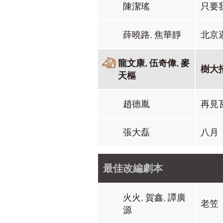
陳潔瑤
只要
薛曉路, 焦華靜
北京
龍文康, 伍奇偉, 麥
樹大
天樞
趙德胤
再見
張大磊
八月
最佳改編劇本
火火, 賀鑫, 譚廣
老笠
源