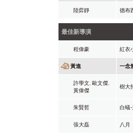
陸弈靜
德布
最佳新導演
程偉豪
紅衣
黃進
一念
許學文, 歐文傑,
樹大
黃偉傑
朱賢哲
白蟻
張大磊
八月