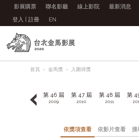
影展購票
聯名影廳
線上影院
最新消息
登入
|
註冊
EN
首頁
金馬獎
入圍得獎
第 46 屆
第 47 屆
第 48 屆
第 4
2009
2010
2011
20
第 54 屆
第 55 屆
第 56 屆
第 5
2017
2018
2019
20
依獎項查看
依影片查看
搜
第 62 屆
第 63 屆