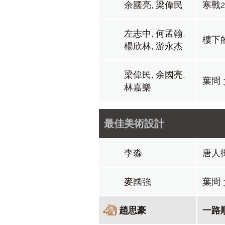
余國亮, 梁偉民
寒戰
左志中, 何孟翰,
樓下
楊欣林, 游永杰
梁偉民, 余國亮,
葉問 
林嘉樂
最佳美術設計
李淼
唐人
麥國強
葉問 
趙思豪
一路