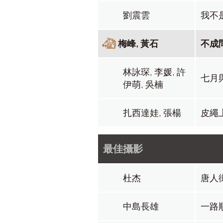
劉震雲
我不
梅峰, 黃石
不成
林詠琛, 李媛, 許
七月
伊萌, 吳楠
扎西達娃, 張楊
皮繩
最佳攝影
杜杰
唐人
中島長雄
一路