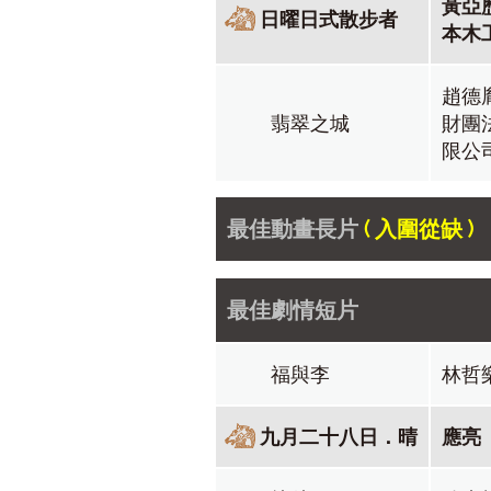
黃亞
日曜日式散步者
本木
趙德
翡翠之城
財團
限公
最佳動畫長片
( 入圍從缺 )
最佳劇情短片
福與李
林哲
九月二十八日．晴
應亮