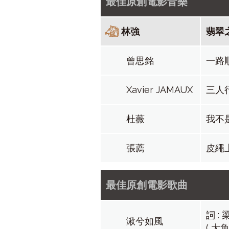
最佳原創電影音樂
林強
翡翠
曾思銘
一路
Xavier JAMAUX
三人
杜薇
我不
張薦
皮繩
最佳原創電影歌曲
詞
:
湫兮如風
( 大