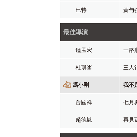
巴特
黃勻
最佳導演
鍾孟宏
一路
杜琪峯
三人
馮小剛
我不
曾國祥
七月
趙德胤
再見