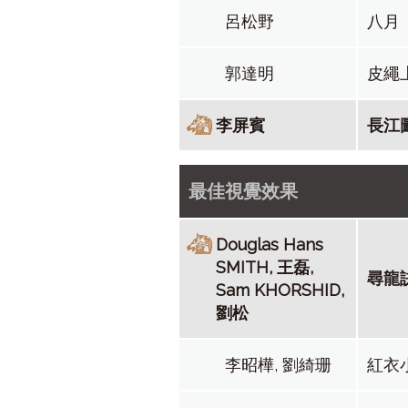
呂松野
八月
郭達明
皮繩
李屏賓
長江
最佳視覺效果
Douglas Hans
SMITH, 王磊,
尋龍
Sam KHORSHID,
劉松
李昭樺, 劉綺珊
紅衣