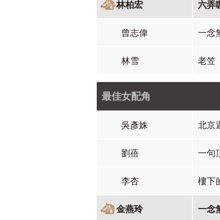
林柏宏
六弄
曾志偉
一念
林雪
老笠
最佳女配角
吳彥姝
北京
劉蓓
一句
李杏
樓下
金燕玲
一念