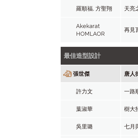
羅順福, 方聖翔
天亮
Akekarat
再見
HOMLAOR
最佳造型設計
張世傑
唐人
許力文
一路
葉淑華
樹大
吳里璐
七月