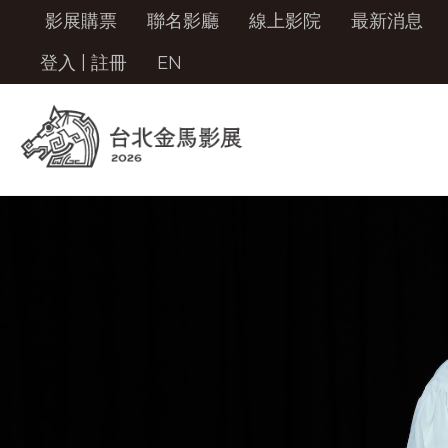
影展購票
聯名影廳
線上影院
最新消息
登入
|
註冊
EN