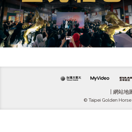
|
網站地
© Taipei Golden Horse