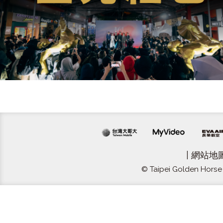
|
網站地
© Taipei Golden Horse