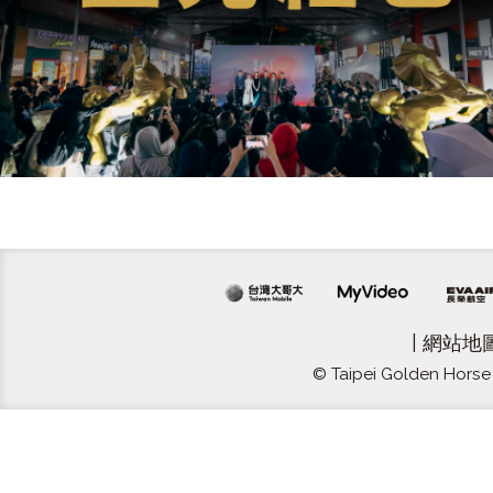
|
網站地
© Taipei Golden Horse