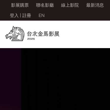
影展購票
聯名影廳
線上影院
最新消息
登入
|
註冊
EN