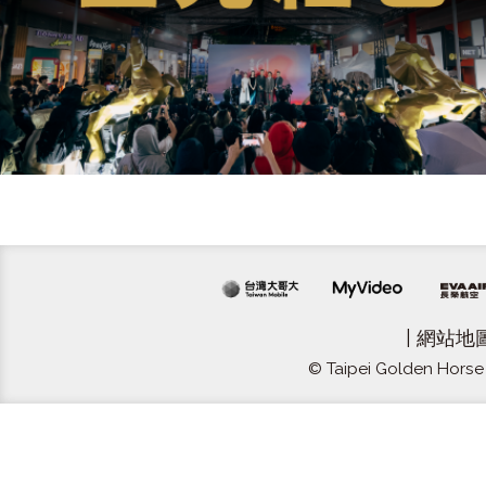
|
網站地
© Taipei Golden Horse