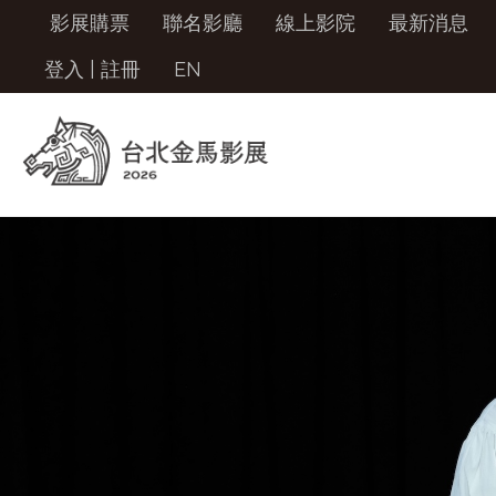
影展購票
聯名影廳
線上影院
最新消息
登入
|
註冊
EN