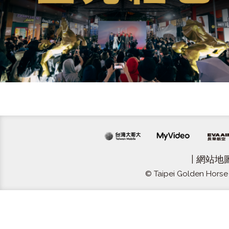
|
網站地
© Taipei Golden Horse