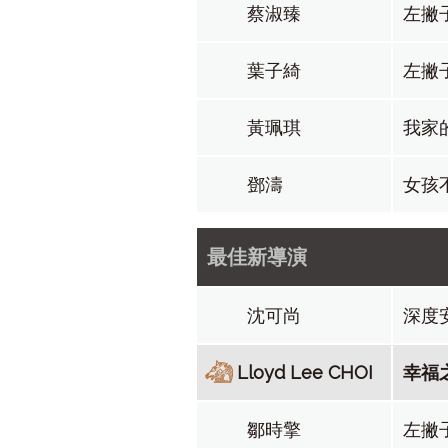
蔡淑臻
左撇
葉子綺
左撇
黃珮琪
我家
鄧濤
女孩
最佳新導演
沈可尚
深度
Lloyd Lee CHOI
幸福
鄒時擎
左撇