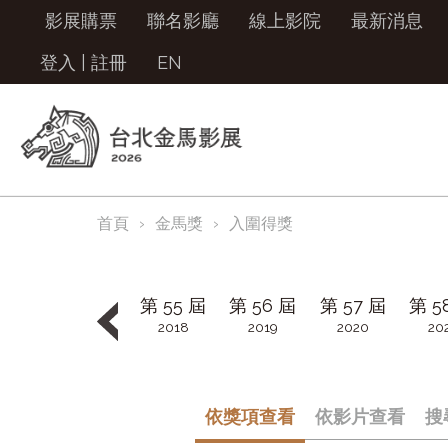
影展購票
聯名影廳
線上影院
最新消息
登入
|
註冊
EN
首頁
金馬獎
入圍得獎
第 55 屆
第 56 屆
第 57 屆
第 5
2018
2019
2020
20
第 63 屆
2026
依獎項查看
依影片查看
搜