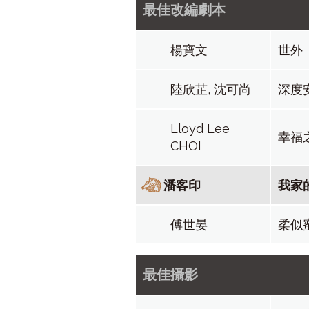
最佳改編劇本
楊寶文
世外
陸欣芷, 沈可尚
深度
Lloyd Lee
幸福
CHOI
潘客印
我家
傅世晏
柔似
最佳攝影