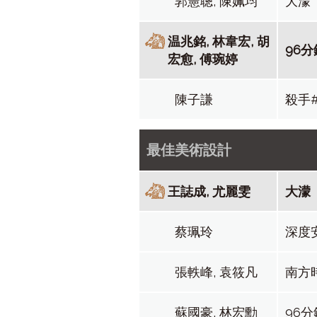
郭憲聰, 陳姵均
大濛
温兆銘, 林韋宏, 胡
96分
宏愈, 傅琬婷
陳子謙
殺手#
最佳美術設計
王誌成, 尤麗雯
大濛
蔡珮玲
深度
張軼峰, 袁筱凡
南方
蘇國豪, 林宏勳
96分