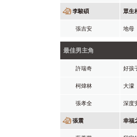
李駿碩
眾生
張吉安
地母
最佳男主角
許瑞奇
好孩
柯煒林
大濛
張孝全
深度
張震
幸福