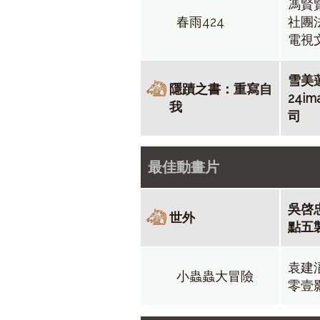
馮賢
春雨424
社團
電視
雪美
隱蹟之書：重寫自
24im
我
司
最佳動畫片
吳啓
世外
點五
袁建
小蟲蟲大冒險
零壹