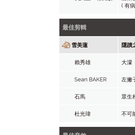
( 有
最佳剪輯
雪美蓮
隱蹟
賴秀雄
大濛
Sean BAKER
左撇
石馬
眾生
杜光瑋
不可