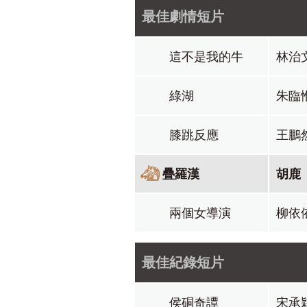
最佳劇情短片
這不是我的牛
林治
綠湖
朱臨
膝跳反應
王鵬
疊羅漢
胡鹿
兩個女導演
柳依
最佳紀錄短片
侯硐奇譚
宋承