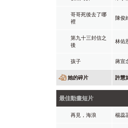
哥哥死後去了哪
陳俊
裡
第九十三封信之
林佑
後
孩子
蔣宣
她的碎片
許慧
最佳動畫短片
再見，海浪
楊蕊