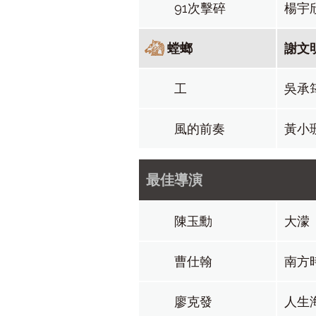
91次擊碎
楊宇
螳螂
謝文
工
吳承
風的前奏
黃小
最佳導演
陳玉勳
大濛
曹仕翰
南方
廖克發
人生