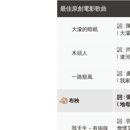
最佳原創電影歌曲
詞
:
大濛的暗眠
( 大濛
詞
:
木頭人
( 遼
詞
:
一路順風
( 我
詞
:
布秧
( 地母
詞
:
我天生－有病版
詹懷雲