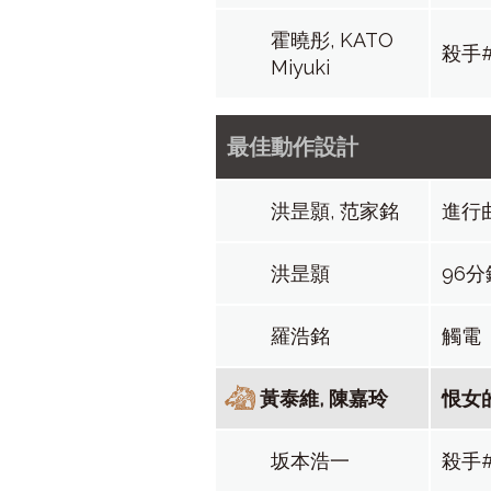
霍曉彤, KATO
殺手#
Miyuki
最佳動作設計
洪昰顥, 范家銘
進行
洪昰顥
96分
羅浩銘
觸電
黃泰維, 陳嘉玲
恨女
坂本浩一
殺手#