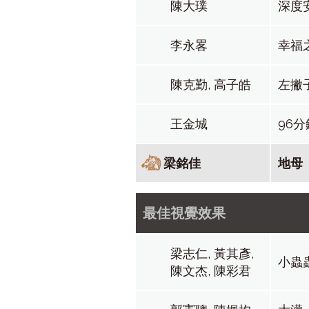
陳大璞
深度
李永畧
幸福
陳克勤, 高子皓
左撇
王金城
96分
梁銘佳
地母
最佳視覺效果
梁志仁, 黃其彥,
小蟲
陳文杰, 陳彩君