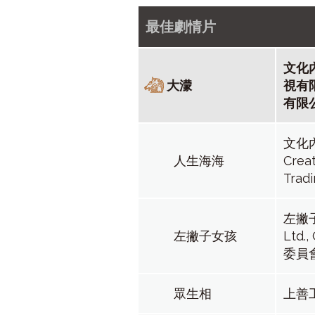
最佳劇情片
文化
大濛
視有
有限
文化內
人生海海
Creat
Trad
左撇子
左撇子女孩
Ltd.
委員
眾生相
上善工作