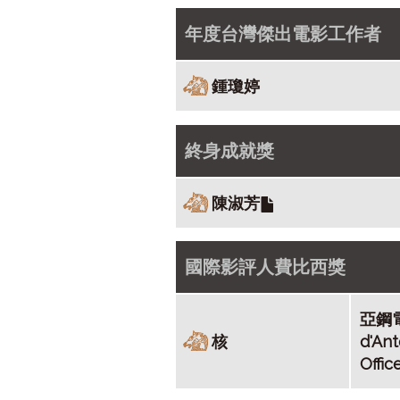
年度台灣傑出電影工作者
​鍾瓊婷
終身成就獎
陳淑芳
國際影評人費比西獎
亞鋼電影
核
d'Ant
Offic