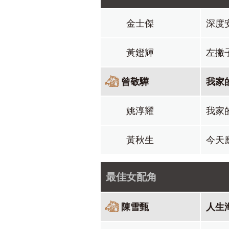
金士傑
深度
黃鐙輝
左撇
曾敬驊
我家
姚淳耀
我家
黃秋生
今天
最佳女配角
陳雪甄
人生