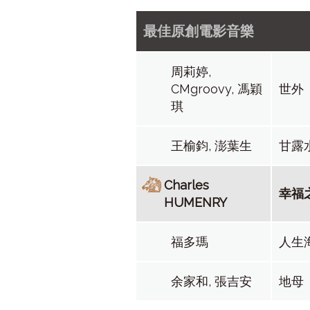
最佳原創電影音樂
周莉婷,
CMgroovy, 馮穎
世外
琪
王榆鈞, 澎葉生
甘露
Charles
幸福
HUMENRY
福多瑪
人生
余家和, 張吉安
地母