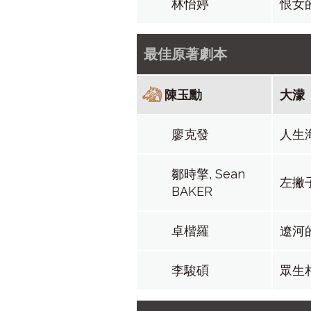
林怡婷
恨女
最佳原著劇本
陳玉勳
大濛
廖克發
人生
鄒時擎, Sean
左撇
BAKER
卓楷羅
遼河
李駿碩
眾生