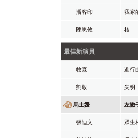
潘客印
我家
陳思攸
核
最佳新演員
牧森
進行
劉敬
失明
馬士媛
左撇
張迪文
眾生