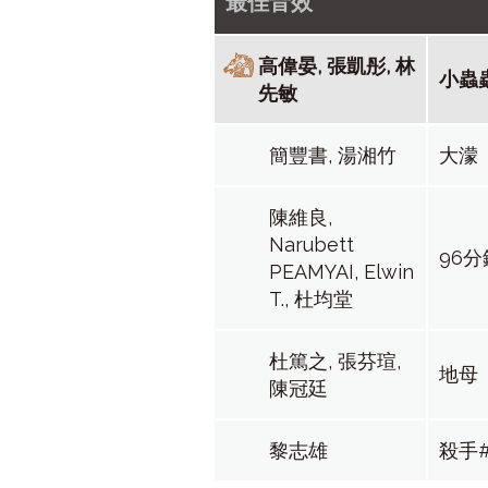
最佳音效
高偉晏, 張凱彤, 林
小蟲
先敏
簡豐書, 湯湘竹
大濛
陳維良,
Narubett
96分
PEAMYAI, Elwin
T., 杜均堂
杜篤之, 張芬瑄,
地母
陳冠廷
黎志雄
殺手#