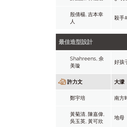
殷倩楊, 吉本幸
殺手#
人
最佳造型設計
Shahreens, 佘
好孩
美璇
許力文
大濛
鄭宇培
南方
黃菊清, 陳嘉偉,
地母
吳玉英, 黃可欣