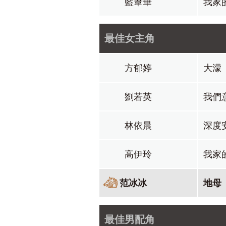
藍葦華
我家
最佳女主角
方郁婷
大濛
劉若英
我們
林依晨
深度
高伊玲
我家
范冰冰
地母
最佳男配角