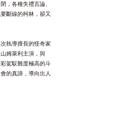
自閉，各種失禮言論、
就要斷線的柯林，卻又
再次執導擅長的怪奇家
星山姆萊利主演，與
精彩駕馭難度極高的斗
聚會的真諦，導向出人