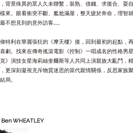
，背景殊異的眾人久未聯繫，裝熟、借錢、求復合、耍
樣來。眼看衝突不斷、尷尬滿屋，整天疲於奔命，理智
最不想見到的意外訪客……。
偉特利在華麗張狂的《摩天樓》後，回到最初的起點，
喜劇。找來在傳奇搖滾電影《控制》一唱成名的性格男
克》演技女星海莉絲奎爾斯等人共同上演親族大亂鬥，
，更深刻凝視充斥物質迷思的當代親情關係，反思家族
結局。
利
Ben WHEATLEY