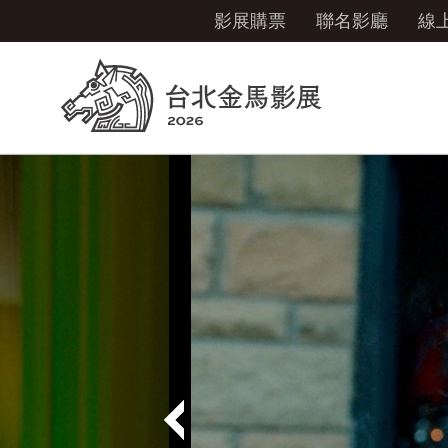
影展購票
聯名影廳
線