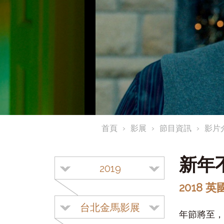
首頁
影展
節目資訊
影片
新年
2019
2018 
台北金馬影展
年節將至，