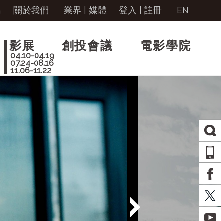
馬
關於我們
業界 | 媒體
登入
|
註冊
EN
影展
創投會議
電影學院
04.10-04.19
07.24-08.16
11.06-11.22
AP
FA
X
YO