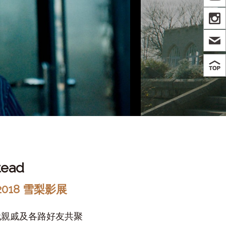
IN
tead
2018 雪梨影展
代親戚及各路好友共聚