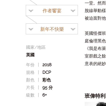
一堂。然而
作者饗宴
脫線舉動樣
被迫面對他
新年不快樂
英國怪傑班
庭倫理黑色
國家/地區
《我是布萊
英國
室群戲之餘
意表的絕妙
年份
|
2018
規格
|
DCP
顏色
|
彩色
片長
|
95 分
級數
|
6+
班偉特