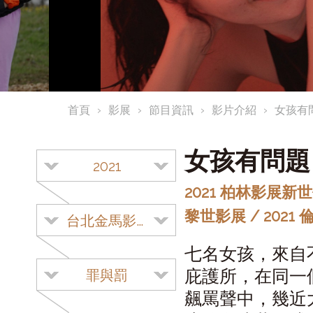
首頁
影展
節目資訊
影片介紹
女孩有
女孩有問
2021
2021 柏林影展新世代
黎世影展 / 2021
台北金馬影展
七名女孩，來自
庇護所，在同一
罪與罰
飆罵聲中，幾近