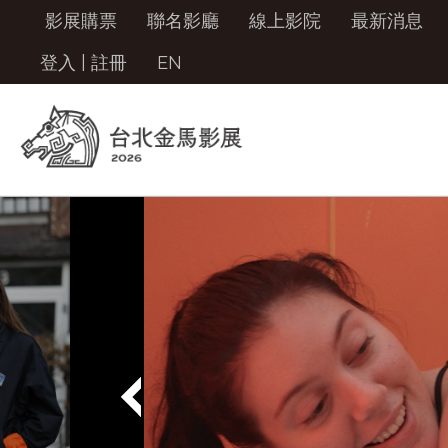
影展購票
聯名影廳
線上影院
最新消息
登入
|
註冊
EN