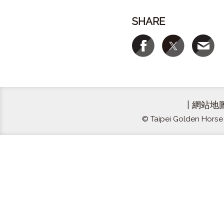
SHARE
|
網站地
© Taipei Golden Horse