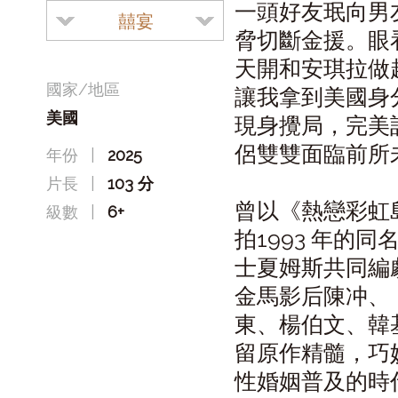
一頭好友珉向男
囍宴
脅切斷金援。眼
天開和安琪拉做
國家/地區
讓我拿到美國身
美國
現身攪局，完美
侶雙雙面臨前所
年份
|
2025
片長
|
103 分
曾以《熱戀彩虹
級數
|
6+
拍1993 年的
士夏姆斯共同編
金馬影后陳冲、
東、楊伯文、韓
留原作精髓，巧
性婚姻普及的時