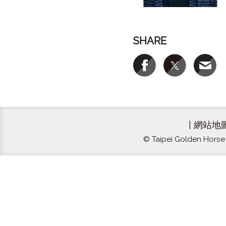
SHARE
|
網站地
© Taipei Golden Horse