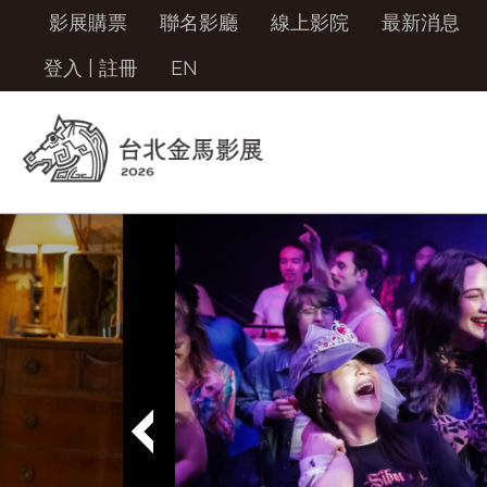
影展購票
聯名影廳
線上影院
最新消息
登入
|
註冊
EN