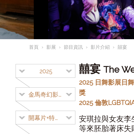
首頁
影展
節目資訊
影片介紹
囍宴
囍宴
The We
2025
2025 日舞影展
獎
金馬奇幻影展
2025 倫敦LGBTQ
開幕片+特別放映
安琪拉與女友李
等來胚胎著床失