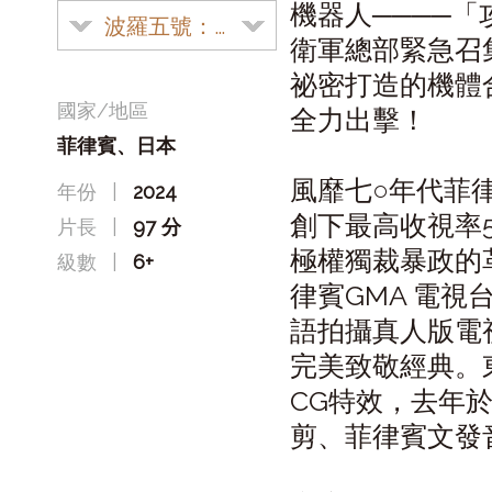
機器人────
波羅五號：超電磁新紀元
衛軍總部緊急召
祕密打造的機體
國家/地區
全力出擊！
菲律賓、日本
風靡七○年代菲
年份
|
2024
創下最高收視率
片長
|
97 分
極權獨裁暴政的
級數
|
6+
律賓GMA 電
語拍攝真人版電
完美致敬經典。
CG特效，去年
剪、菲律賓文發