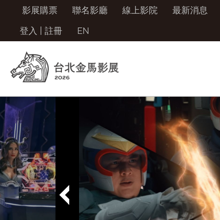
影展購票
聯名影廳
線上影院
最新消息
登入
|
註冊
EN