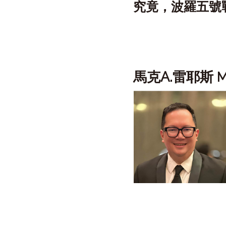
究竟，波羅五號
馬克A.雷耶斯
M