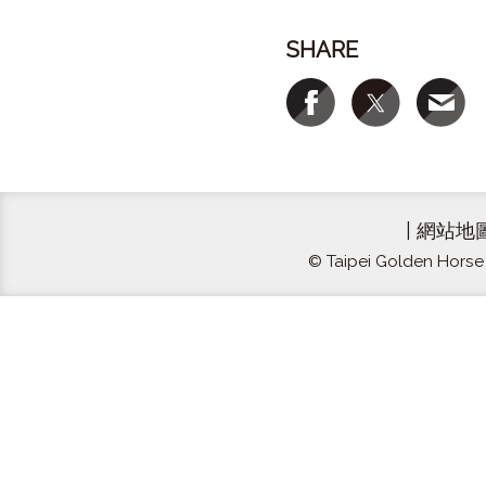
SHARE
|
網站地
© Taipei Golden Horse