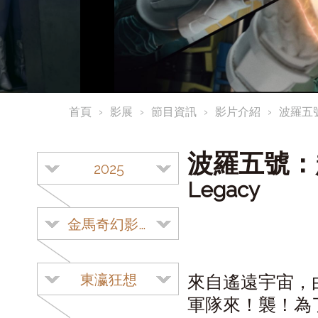
首頁
影展
節目資訊
影片介紹
波羅五
波羅五號
2025
Legacy
金馬奇幻影展
東瀛狂想
來自遙遠宇宙，
軍隊來！襲！為