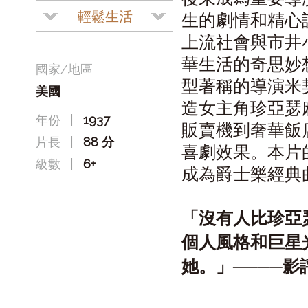
輕鬆生活
生的劇情和精心
上流社會與市井
華生活的奇思妙
國家/地區
型著稱的導演米
美國
造女主角珍亞瑟
年份
|
1937
販賣機到奢華飯
片長
|
88 分
喜劇效果。本片的同
級數
|
6+
成為爵士樂經典
「沒有人比珍亞瑟更
個人風格和巨星
她。」────影評人