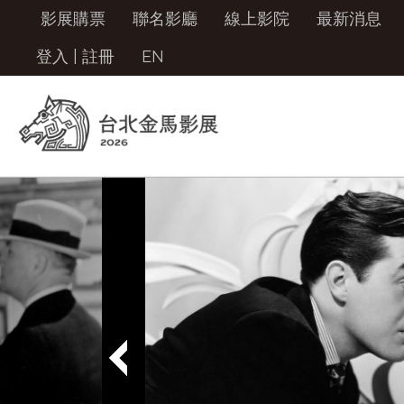
影展購票
聯名影廳
線上影院
最新消息
登入
|
註冊
EN