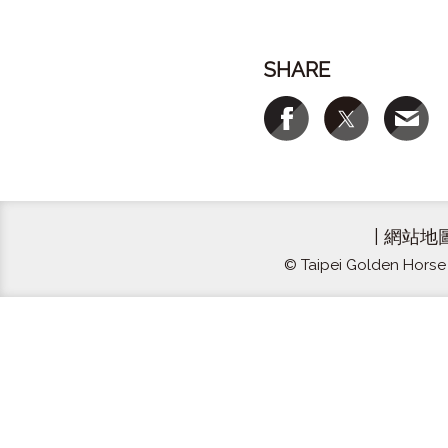
SHARE
|
網站地
© Taipei Golden Horse