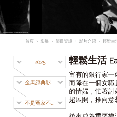
首頁
影展
節目資訊
影片介紹
輕鬆生
輕鬆生活
Ea
2025
富有的銀行家一
而降在一個女職
金馬經典影展
的情婦，忙著討
超展開，推向意
不是冤家不聚頭
後來成為重要導