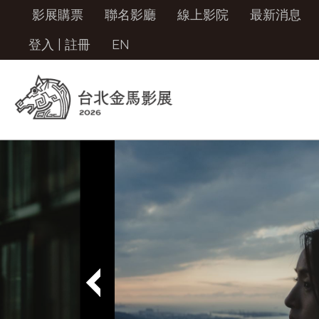
影展購票
聯名影廳
線上影院
最新消息
登入
|
註冊
EN