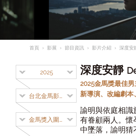
首頁
影展
節目資訊
影片介紹
深度安
深度安靜
D
2025
2025金馬獎最佳
新導演、改編劇本
台北金馬影展
諭明與依庭相識
有眷顧兩人。懷
金馬獎入圍影片
中墜落，諭明猜