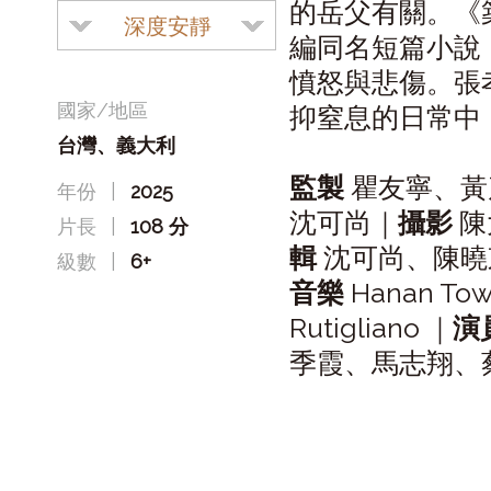
的岳父有關。《
深度安靜
編同名短篇小說
憤怒與悲傷。張
國家/地區
抑窒息的日常中
台灣、義大利
監製
瞿友寧、黃
年份
|
2025
沈可尚｜
攝影
陳
片長
|
108 分
輯
沈可尚、陳曉東、P
級數
|
6+
音樂
Hanan To
Rutigliano ｜
演
季霞、馬志翔、