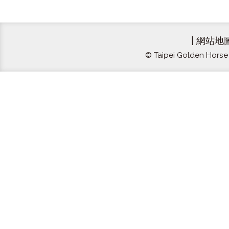
|
網站地
© Taipei Golden Horse