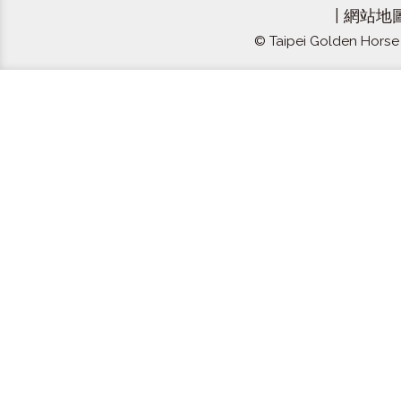
|
網站地
© Taipei Golden Horse