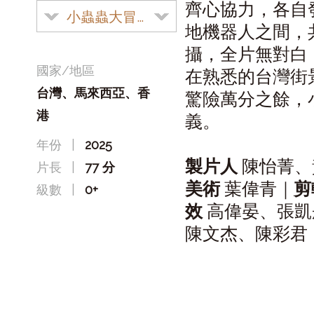
齊心協力，各自
小蟲蟲大冒險
地機器人之間，
攝，全片無對白
國家/地區
在熟悉的台灣街
台灣、馬來西亞、香
驚險萬分之餘，
港
義。
年份
|
2025
製片人
陳怡菁、
片長
|
77 分
美術
葉偉青｜
剪
級數
|
0+
效
高偉晏、張凱
陳文杰、陳彩君