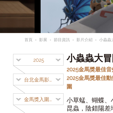
首頁
影展
節目資訊
影片介紹
小蟲蟲
小蟲蟲大
2025
2025金馬獎最佳音
2025金馬獎最佳
台北金馬影展
圍
金馬獎入圍影片
小草蜢、蝴蝶、
昆蟲，陰錯陽差