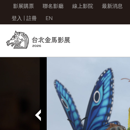
影展購票
聯名影廳
線上影院
最新消息
登入
|
註冊
EN