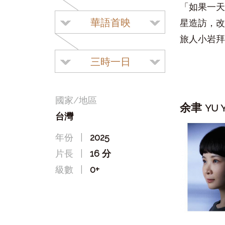
「如果一天
華語首映
星造訪，改
旅人小岩拜
三時一日
國家/地區
余聿
YU 
台灣
年份
|
2025
片長
|
16 分
級數
|
0+