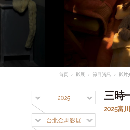
首頁
影展
節目資訊
影片
三時
2025
2025富
台北金馬影展