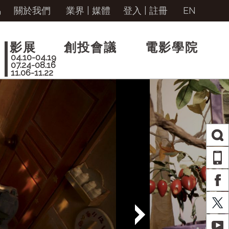
馬
關於我們
業界 | 媒體
登入
|
註冊
EN
影展
創投會議
電影學院
04.10-04.19
07.24-08.16
11.06-11.22
AP
FA
X
YO