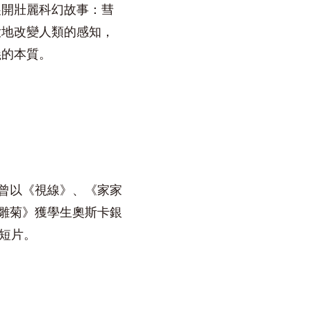
展開壯麗科幻故事：彗
大地改變人類的感知，
義的本質。
曾以《視線》、《家家
雛菊》獲學生奧斯卡銀
畫短片。