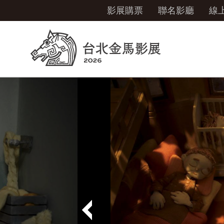
影展購票
聯名影廳
線