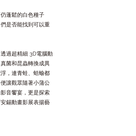
著仍蓬鬆的白色種子
它們是否能找到可以重
透過超精細 3D電腦動
、真菌和昆蟲轉換成異
漂浮，連青蛙、蛞蝓都
節便讓觀眾隨著小蒲公
的影音饗宴，更是探索
下安錫動畫影展表揚藝