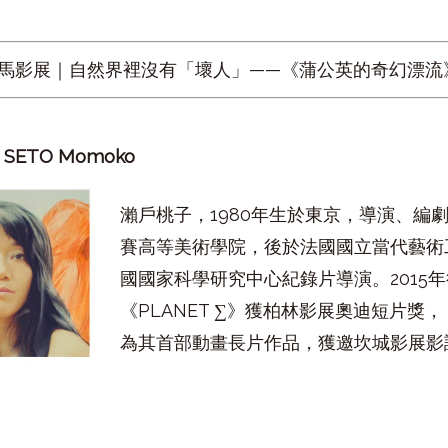
5金馬影展｜自然界裡沒有「壞人」——《蒲公英的奇幻漂
子
SETO Momoko
瀨戶桃子，1980年生於東京，導演、編
賽高等美術學院，後於法國國立當代藝術
國國家科學研究中心紀錄片導演。2015
《PLANET ∑》獲柏林影展奧迪短片獎
為其首部動畫長片作品，獲邀坎城影展影