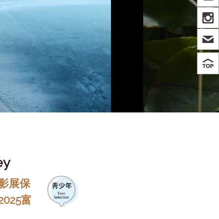
IN
ey
畫影展保
025富