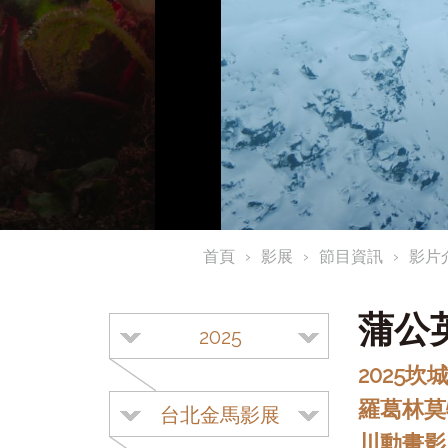
首頁
影展
節目資訊
影片
蒲公
2025
2025
羅葛林莫
台北金馬影展
川動畫影