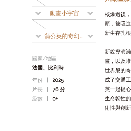
動畫小宇宙
核爆過後，
頭，被吸進
新生存扎根
蒲公英的奇幻漂流
新銳導演瀨
國家/地區
畫，以及堆
法國、比利時
世界般的奇
成了交通工
年份
|
2025
英一起提心
片長
|
76 分
生命韌性的
級數
|
0+
術性與創新