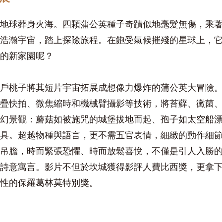
地球葬身火海。四顆蒲公英種子奇蹟似地毫髮無傷，乘
浩瀚宇宙，踏上探險旅程。在飽受氣候摧殘的星球上，
的新家園呢？
戶桃子將其短片宇宙拓展成想像力爆炸的蒲公英大冒險。
疊快拍、微焦縮時和機械臂攝影等技術，將苔蘚、黴菌
幻景觀：蘑菇如被施咒的城堡拔地而起、孢子如太空船
具。超越物種與語言，更不需五官表情，細緻的動作細
吊膽，時而緊張恐懼、時而放鬆喜悅，不僅是引人入勝
詩意寓言。影片不但於坎城獲得影評人費比西獎，更拿
性的保羅葛林莫特別獎。