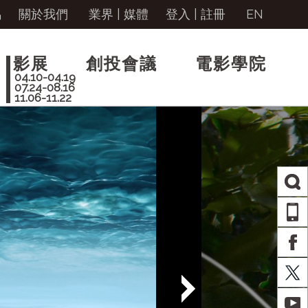
馬
關於我們
業界 | 媒體
登入
|
註冊
EN
影展
創投會議
電影學院
04.10-04.19
07.24-08.16
11.06-11.22
AP
FA
X
YO