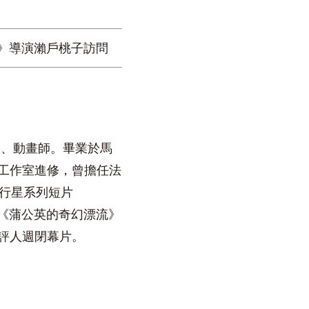
流》導演瀨戶桃子訪問
劇、動畫師。畢業於馬
工作室進修，曾擔任法
年行星系列短片
，《蒲公英的奇幻漂流》
評人週閉幕片。