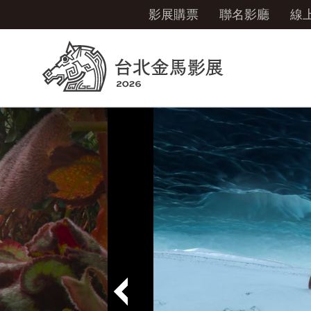
影展購票
聯名影廳
線