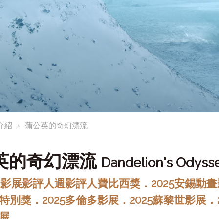
介紹
蒲公英的奇幻漂流
英的奇幻漂流
Dandelion's Odyss
坎城影展影評人週影評人費比西獎．2025安錫動
特別獎．2025多倫多影展．2025蘇黎世影展．2
展