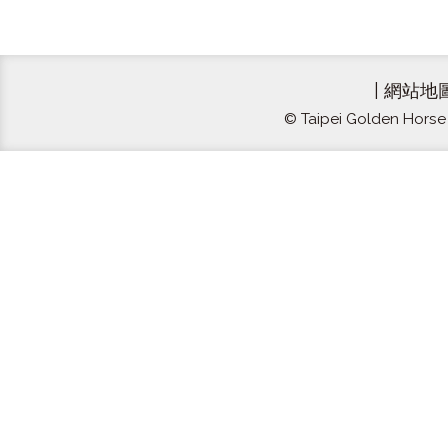
|
網站地
© Taipei Golden Horse