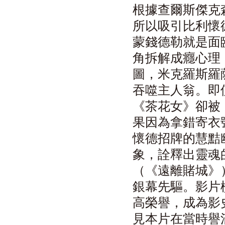
根據查爾斯傑克
所以吸引比利懷
蒙錢德勒就是面
角拆解成癮心理
圖，米克羅斯羅
吞噬主人翁。即
《茶花女》卻被
果因為拿錯寄衣
懷德招牌的慧黠
象，詮釋出靈魂
（《遠離賭城》
銀幕先驅。影片
高榮譽，成為影
見本片在當時譽