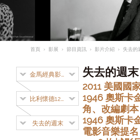
首頁
影展
節目資訊
影片介紹
失去的
失去的週
金馬經典影展
2011 美國
1946 奧
比利懷德120 週年紀念展
角、改編劇本
1946 奧
失去的週末
電影音樂提名