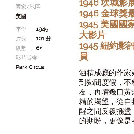
1946 坎城
國家/地區
1946 金球
美國
1945 美
年份
|
1945
大影片
片長
|
101 分
1945 紐
級數
|
6+
員
影片版權
Park Circus
酒精成癮的作家
到鄉間度假，不
友，再嚐幾口黃
精的渴望，從自
醒之間反覆擺盪
的期盼，更像是