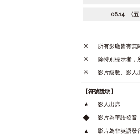
08.14 〈五
※
所有影廳皆有無
※
除特別標示者，
※
影片級數、影人
【符號說明】
★
影人出席
◆
影片為華語發音
▲
影片為非英語發