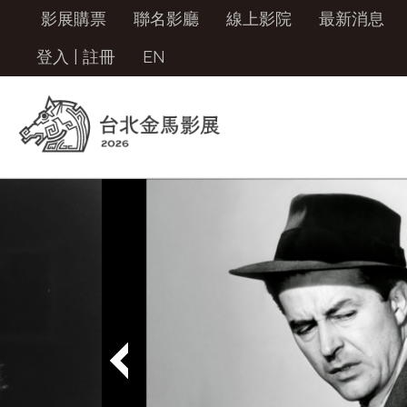
影展購票
聯名影廳
線上影院
最新消息
登入
|
註冊
EN