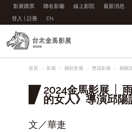
影展購票
聯名影廳
線上影院
最新消息
登入
|
註冊
EN
首頁
影展
關於影展
歷屆影展
相關
2024金馬影展 
的女人》導演邱陽
文／華疌