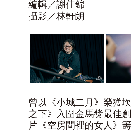
編輯／謝佳錦
攝影／林軒朗
曾以《小城二月》榮獲
之下》入圍金馬獎最佳
片《空房間裡的女人》