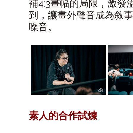
補4:3畫幅的局限，激
到，讓畫外聲音成為敘
噪音。
素人的合作試煉