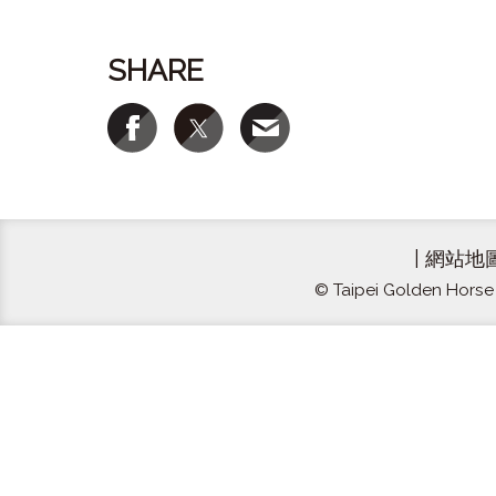
SHARE
|
網站地
© Taipei Golden Horse