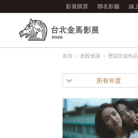
影展購票
聯名影廳
線
首頁
創投會議
歷屆完成作品
所有年度