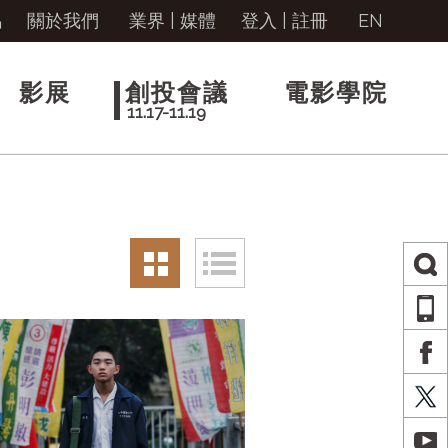
馬
關於我們
業界 | 媒體
登入
|
註冊
EN
影展
創投會議
電影學院
11.17-11.19
AP
FA
X
YO