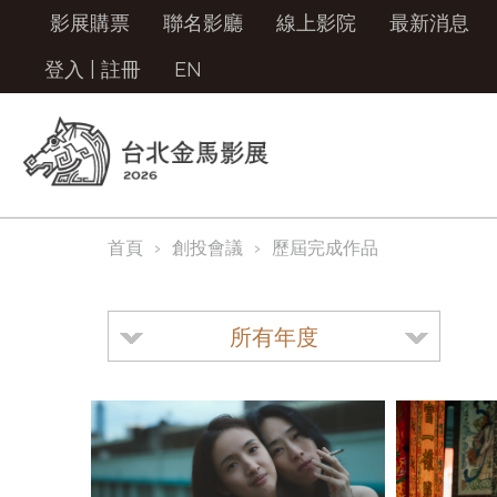
影展購票
聯名影廳
線上影院
最新消息
登入
|
註冊
EN
首頁
創投會議
歷屆完成作品
所有年度