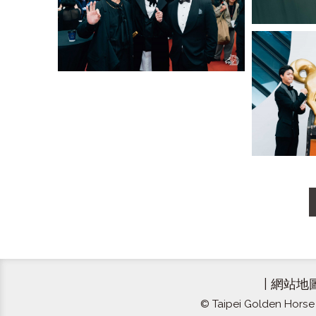
|
網站地
© Taipei Golden Horse