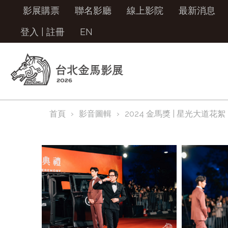
影展購票
聯名影廳
線上影院
最新消息
登入
|
註冊
EN
首頁
影音圖輯
2024 金馬獎 | 星光大道花絮