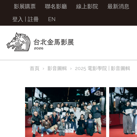
影展購票
聯名影廳
線上影院
最新消息
登入
|
註冊
EN
首頁
影音圖輯
2025 電影學院 | 影音圖輯