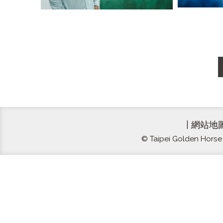
|
網站地
© Taipei Golden Horse