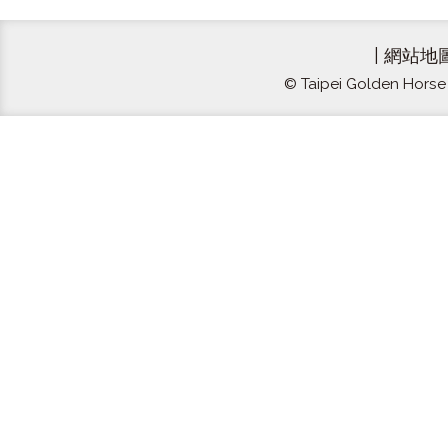
|
網站地
© Taipei Golden Horse