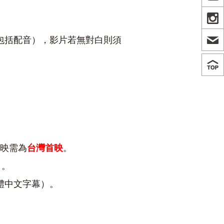
IN
包括配音），影片若無對白則須
放映需為
台灣首映
。
）。
體中文字幕）。