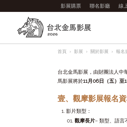
影展購票
聯名影廳
線
首頁
影展
關於影展
報名
台北金馬影展，由財團法人中華
馬影展將於
11月06日（五）至
壹、觀摩影展報名資
影片類型：
觀摩長片
– 類型、語