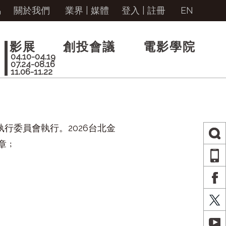
馬
關於我們
業界 | 媒體
登入
|
註冊
EN
影展
創投會議
電影學院
04.10-04.19
07.24-08.16
11.06-11.22
行委員會執行。2026台北金
章﹔
AP
FA
X
YO