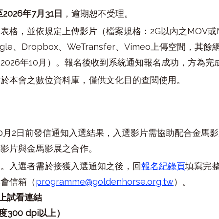
至2026年7月31日
，逾期恕不受理。
表格，並依規定上傳影片（檔案規格：2G以內之MOV或
ogle、Dropbox、WeTransfer、Vimeo上傳空
2026年10月）。報名後收到系統通知報名成功，方為完
檔於本會之數位資料庫，僅供文化目的查閱使用。
年10月2日前發信通知入選結果，入選影片需協助配合金馬
傳影片與金馬影展之合作。
知。入選者需於接獲入選通知之後，回
報名紀錄頁
填寫完
本會信箱（
programme@goldenhorse.org.tw
）。
線上試看連結
300 dpi以上）