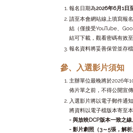
報名日期為
2026年6月1日
請至本會網站線上填寫報名
結（僅接受YouTube、Go
結可下載，觀看密碼有效至
報名資料將妥善保管並存
參、入選影片須知
主辦單位最晚將於2026
佈片單之前，不得公開宣
入選影片將以電子郵件通
將資料以電子檔版本寄至
- 與放映DCP版本一致之
- 影片劇照（3～5張，解析度