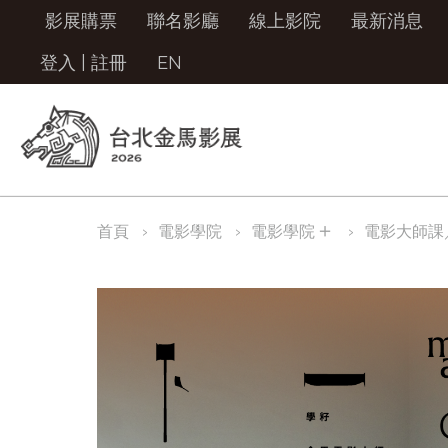
影展購票
聯名影廳
線上影院
最新消息
登入
|
註冊
EN
＋
首頁
電影學院
電影學院
電影大師課