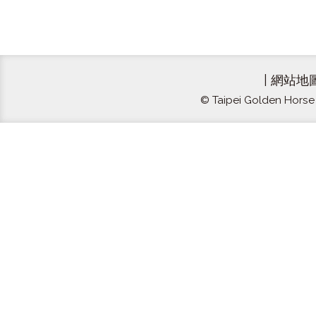
|
網站地
© Taipei Golden Horse