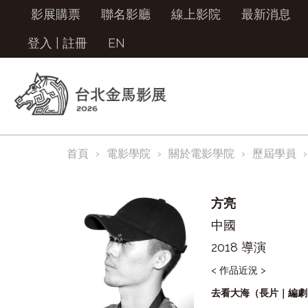
影展購票
聯名影廳
線上影院
最新消息
登入
|
註冊
EN
首頁
電影學院
關於電影學院
歷屆學員
方亮
中國
2018 導演
< 作品近況 >
去看大海（長片｜編劇