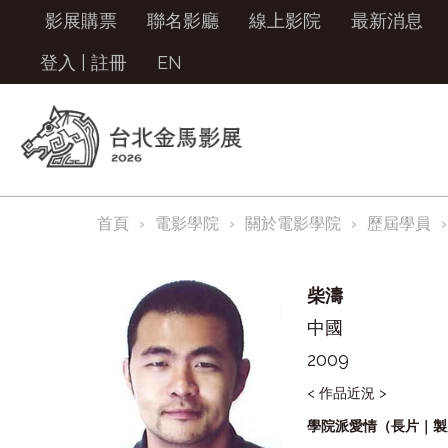
影展購票
聯名影廳
線上影院
最新消息
登入
|
註冊
EN
首頁
電影學院
關於電影學院
歷屆學員
柴濤
中國
2009
< 作品近況 >
學院派愛情（長片｜製