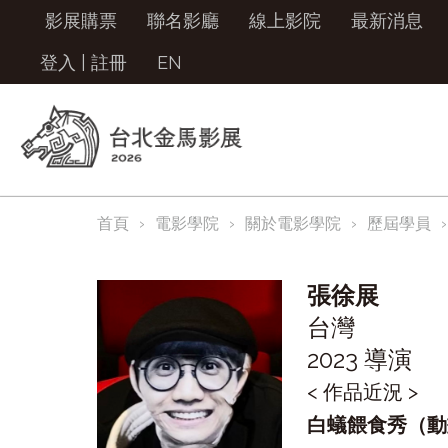
影展購票
聯名影廳
線上影院
最新消息
登入
|
註冊
EN
首頁
電影學院
關於電影學院
歷屆學員
張徐展
台灣
2023 導演
< 作品近況 >
白蟻餵食秀（動