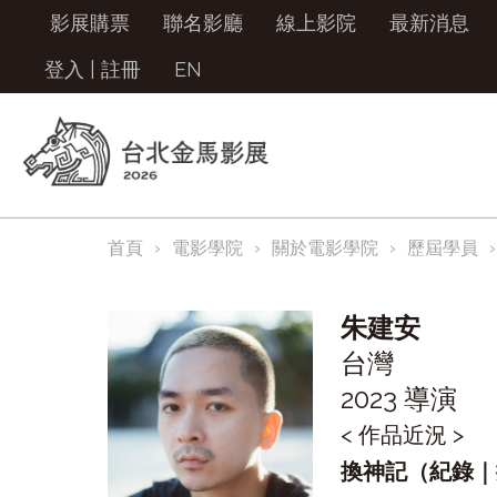
影展購票
聯名影廳
線上影院
最新消息
登入
|
註冊
EN
首頁
電影學院
關於電影學院
歷屆學員
朱建安
台灣
2023 導演
< 作品近況 >
換神記（紀錄｜