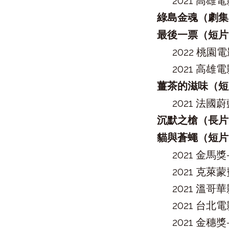
2021 高雄
綠島金魂（劇集
最後一票
（
短片
2022 桃
2021 高雄
薑茶的滋味（短
2021 法
沉默之槍（長片
貓與蒼蠅（短片
2021 金
2021 克
2021 溫哥
2021 台
2021 金穗