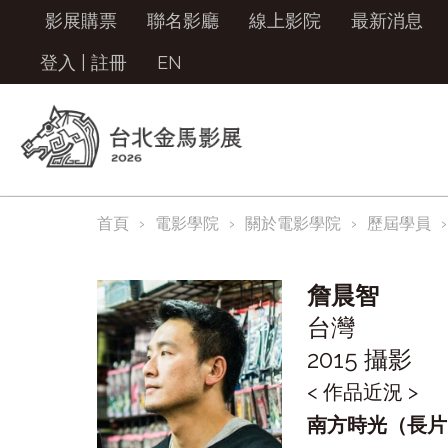
影展購票
聯名影廳
線上影院
最新消息
登入
|
註冊
EN
首頁
電影學院
關於電影學院
歷屆學員
詹晨智
台灣
2015 攝影
< 作品近況 >
南方時光（長片