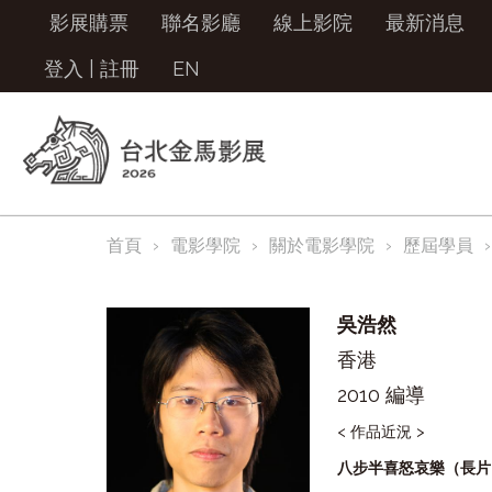
影展購票
聯名影廳
線上影院
最新消息
登入
|
註冊
EN
首頁
電影學院
關於電影學院
歷屆學員
吳浩然
香港
2010 編導
< 作品近況 >
八步半喜怒哀樂（長片