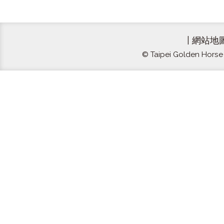
|
網站地
© Taipei Golden Horse