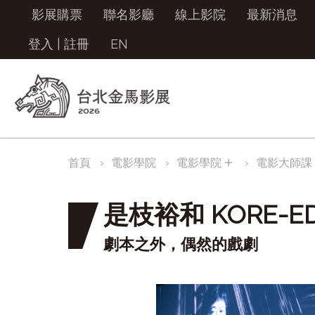
影展購票
聯名影廳
線上影院
最新消息
登入
|
註冊
EN
＋
首頁
電影學院
電影學院
電影大師課
是枝裕和 KORE-EDA
劇本之外，偶然的戲劇