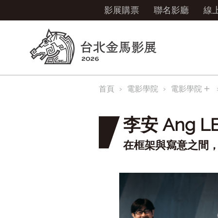
影展購票
聯名影廳
線
＋
首頁
電影學院
電影學院
李安 Ang L
在框架與寫意之間