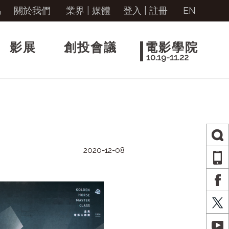
馬
關於我們
業界 | 媒體
登入
|
註冊
EN
影展
創投會議
電影學院
10.19-11.22
2020-12-08
AP
FA
X
YO