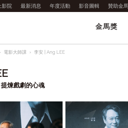
上影院
最新消息
年度活動
影音圖輯
贊助金
金馬獎
電影大師課
李安 | Ang LEE
EE
，提煉戲劇的心魂