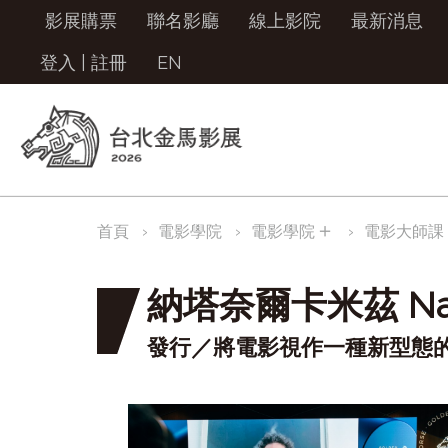
影展購票
聯名影廳
線上影院
最新消息
登入
|
註冊
EN
＋
首頁
電影學院
電影學院
電影大師課
納塔奈爾卡米茲 Nath
發行／將電影視作一種新型態