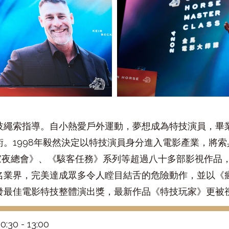
技繩索指導。自小熱愛戶外運動，夢想成為特技演員，畢
。1998年毅然決定以特技演員身分進入電影產業，將
皇家夜總會》、《駭客任務》系列等超過八十多部影視作品
名業界，完美達成眾多令人瞠目結舌的危險動作，並以《
發最佳電影特技整體演出獎，最新作品《特技玩家》更被
0 - 13:00