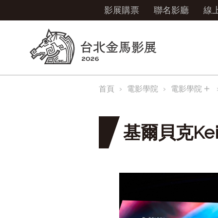
影展購票
聯名影廳
線
＋
首頁
電影學院
電影學院
基爾貝克Keir