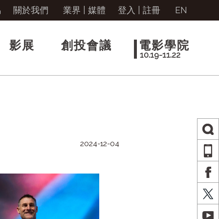
馬
關於我們
業界 | 媒體
登入
|
註冊
EN
影展
創投會議
電影學院
10.19-11.22
2024-12-04
AP
FA
X
YO