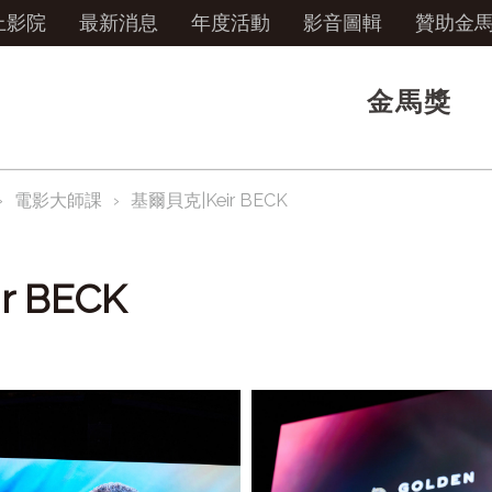
上影院
最新消息
年度活動
影音圖輯
贊助金
金馬獎
電影大師課
基爾貝克|Keir BECK
 BECK