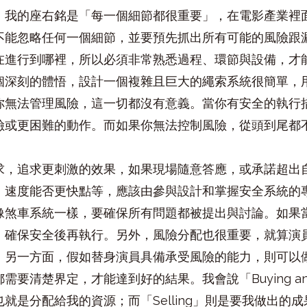
，我的座右銘是「每一個細節都很重要」，在電影產業裡
不能忽略任何一個細節，並要預先抓出所有可能的風險跟
在進行到哪裡，所以必須非常熟悉過程、環節與設備，才
個深刻的體悟，設計一個複雜且巨大的繩索系統很簡單，
你無法管理風險，這一切都沒有意義。當你有安全的執行
險或更困難的動作。而如果你無法控制風險，從頭到尾都
求，追求更刺激的效果，如果現場隨意答應，或承諾超出
、速度能否更快點等，應該由參與設計和掌握安全系統的
像煞車系統一樣，要確保所有問題都被提出與討論。如果
、確保安全後再執行。另外，風險分配也很重要，就算演
。另一方面，假如替身演員具備承受風險的能力，則可以
清楚界定，才能達到好的結果。我會說「Buying and Se
就是分配給我的資源；而「Selling」則是要我做出的