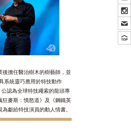
IN
業後擔任醫治樹木的樹藝師，並
索具系統靈巧應用於特技動作
，公認為全球特技繩索的龍頭專
瘋狂麥斯：憤怒道》及《鋼鐵英
視為獻給特技演員的動人情書。