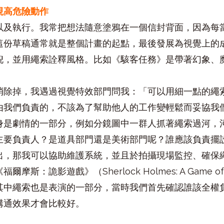
現高危險動作
以及執行。我常把想法隨意塗鴉在一個信封背面，因為每
這份草稿通常就是整個計畫的起點，最後發展為視覺上的
倪，並用繩索詮釋風格。比如《駭客任務》是帶著幻象、
消除掉，我遇過視覺特效部門問我：「可以用細一點的繩
由我們負責的，不該為了幫助他人的工作變輕鬆而妥協我
身是劇情的一部分，例如分鏡圖中一群人抓著繩索過河，
主要負責人？是道具部門還是美術部門呢？誰應該負責擺
出，那我可以協助維護系統，並且於拍攝現場監控、確保
斯：詭影遊戲》（Sherlock Holmes: A Game o
其中繩索也是表演的一部分，當時我們首先確認誰該全權
溝通效果才會比較好。