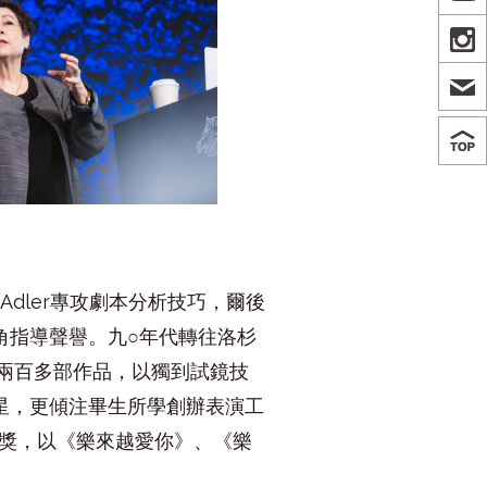
IN
Adler專攻劇本分析技巧，爾後
角指導聲譽。九○年代轉往洛杉
手兩百多部作品，以獨到試鏡技
星，更傾注畢生所學創辦表演工
協會獎，以《樂來越愛你》、《樂