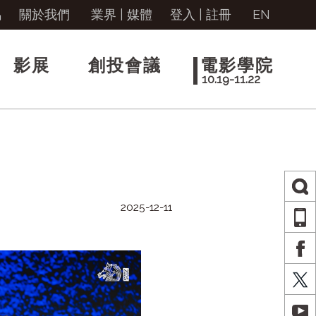
馬
關於我們
業界 | 媒體
登入
|
註冊
EN
影展
創投會議
電影學院
10.19-11.22
2025-12-11
AP
FA
X
YO