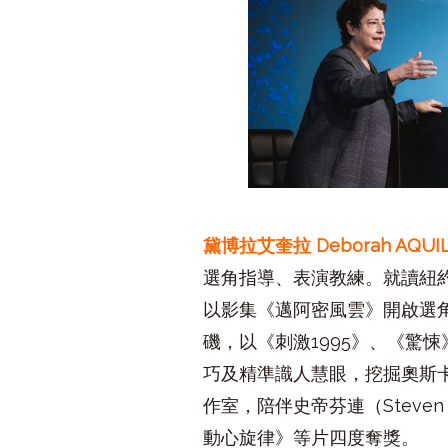
黛博拉艾奎拉 Deborah AQUI
選角指導、表演教練。就讀紐約大
以影集《邁阿密風雲》開啟選
磯，以《刺激1995》、《驚
巧及精準識人慧眼，挖掘奧斯
作室，陪伴史帝芬連（Stev
動心旋律》等片四度奪獎。