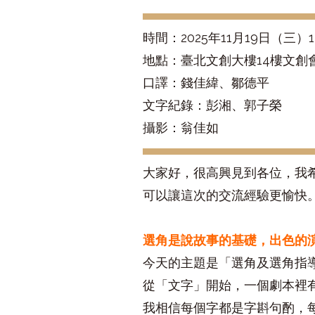
時間：
2025
年
11
月
19
日（三）
1
地點：臺北文創大樓
14
樓文創
口譯：錢佳緯、鄒德平
文字紀錄：彭湘、郭子榮
攝影：翁佳如
大家好，很高興見到各位，我
可以讓這次的交流經驗更愉快
選角是說故事的基礎，出色的
今天的主題是「選角及選角指
從「文字」開始，一個劇本裡
我相信每個字都是字斟句酌，