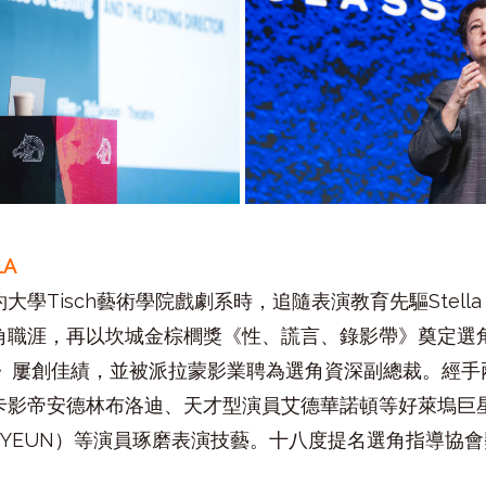
LA
學Tisch藝術學院戲劇系時，追隨表演教育先驅Stella 
角職涯，再以坎城金棕櫚獎《性、謊言、錄影帶》奠定選
悚》屢創佳績，並被派拉蒙影業聘為選角資深副總裁。經
卡影帝安德林布洛迪、天才型演員艾德華諾頓等好萊塢巨
en YEUN）等演員琢磨表演技藝。十八度提名選角指導