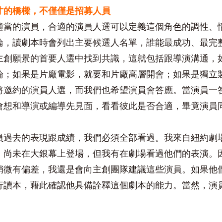
才的橋樑，不僅僅是招募人員
適當的演員，合適的演員人選可以定義這個角色的調性、
論，讀劇本時會列出主要候選人名單，誰能最成功、最完
主創願景的首要人選中找到共識，這就包括跟導演溝通，
論；如果是片廠電影，就要和片廠高層開會；如果是獨立
將邀約的演員人選，而我們也希望演員會答應。當演員一
會想和導演或編導先見面，看看彼此是否合適，畢竟演員
員過去的表現跟成績，我們必須全部看過。我來自紐約劇
、尚未在大銀幕上登場，但我有在劇場看過他們的表演。
稍微有偏差，我還是會向主創團隊建議這些演員。如果他
行讀本，藉此確認他具備詮釋這個劇本的能力。當然，演