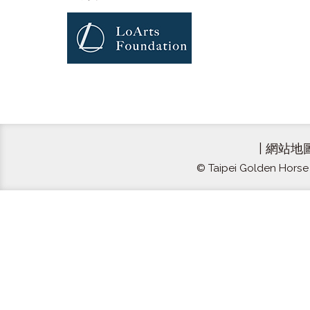
|
網站地
© Taipei Golden Horse