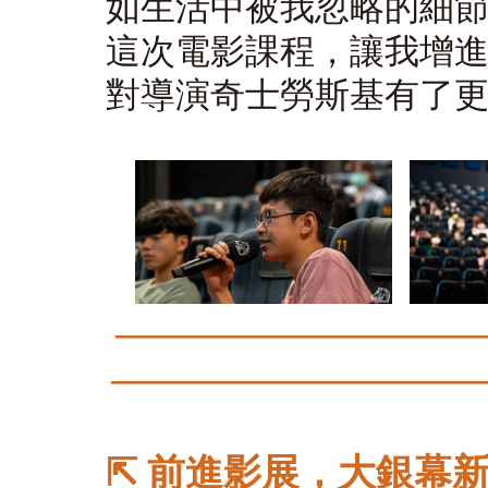
如生活中被我忽略的細
這次電影課程，讓我增
對導演奇士勞斯基有了
────
────
────
─
────
────
──
───
⇱
前進影展，大銀幕