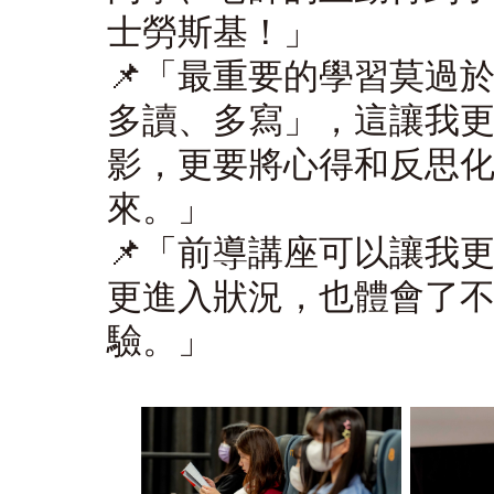
士勞斯基！」
📌
「
最重要的學習莫過
多讀、多寫」，這讓我
影，更要將心得和反思
來。
」
📌
「
前導講座可以讓我
更進入狀況，也體會了
驗。」