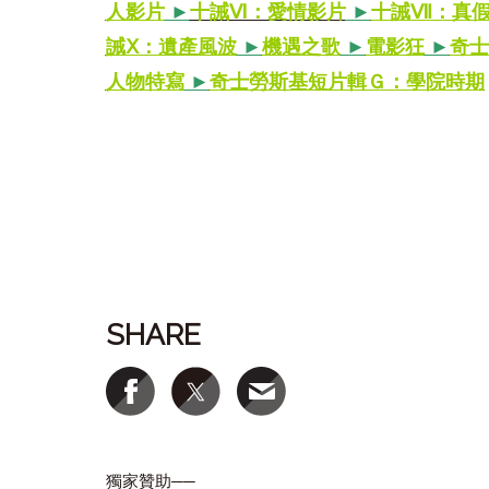
人影片
►
十誡Ⅵ：愛情影片
►
十誡Ⅶ：真
誡Ⅹ：遺產風波
►
機遇之歌
►
電影狂
►
奇士
人物特寫
►
奇士勞斯基短片輯Ｇ：學院時期
SHARE
獨家贊助──