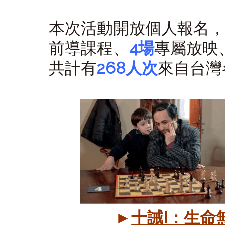
本次活動開放個人報名
前導課程、
4場
專屬放映
共計有
268人次
來自台灣
►
十誡Ⅰ：生命