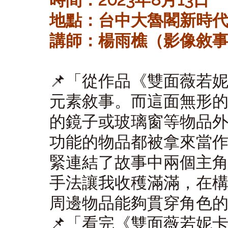
地點：台中大魯閣新時代
講師：楊雨樵（影像敘
📌
「
從作品《雙面薇若
元素敘事。而這面無形
的鏡子或玻璃窗等物品
功能的物品都被拿來當
緊連結了故事中兩個主
手法讓我收穫滿滿，在
周邊物品能夠貫穿角色
📌
「
看完《雙面薇若妮