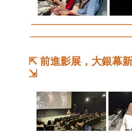
────
────
────
─
────
────
──
───
⇱
前進影展，大銀幕
⇲