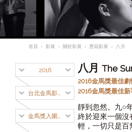
首頁
影展
關於影展
歷屆影展
八月
八月
The Su
2016
2016金馬獎最
2016金馬獎最佳
台北金馬影展
靜到忽然。九○
終於迎來一個沒
金馬獎入圍影片
輕，一切只是百