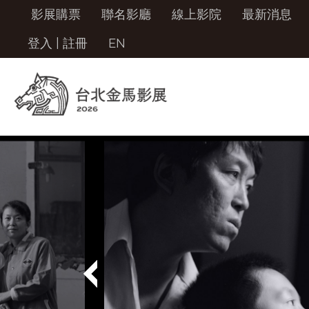
影展購票
聯名影廳
線上影院
最新消息
登入
|
註冊
EN