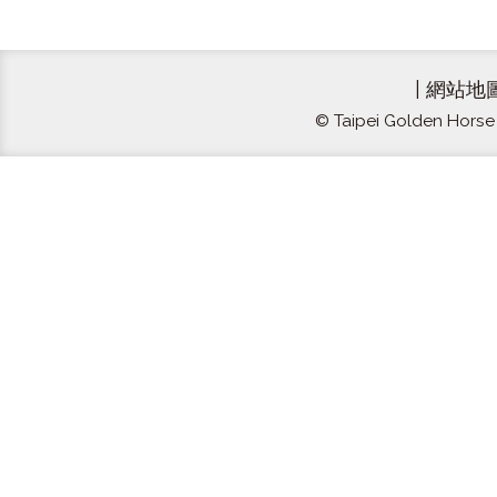
|
網站地
© Taipei Golden Horse