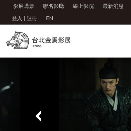
影展購票
聯名影廳
線上影院
最新消息
登入
|
註冊
EN