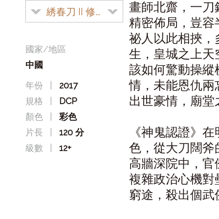
畫師北齋，一刀
綉春刀 II 修羅戰場
精密佈局，豈容
祕人以此相挾，
國家/地區
生，皇城之上天
中國
該如何驚動操縱
情，未能恩仇兩
年份
|
2017
出世豪情，廟堂
規格
|
DCP
顏色
|
彩色
《神鬼認證》在
片長
|
120 分
色，從大刀闊斧
級數
|
12+
高牆深院中，官
複雜政治心機對
窮途，殺出個武