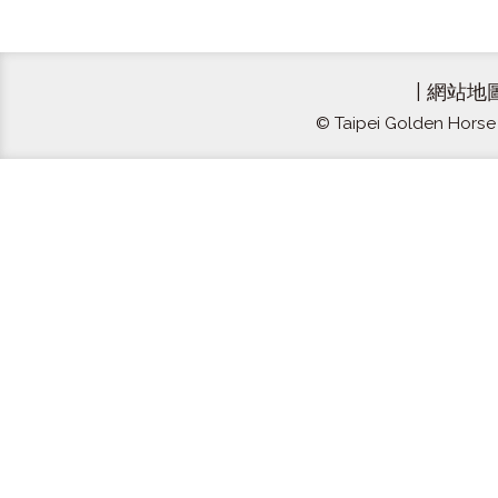
|
網站地
© Taipei Golden Horse