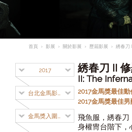
首頁
影展
關於影展
歷屆影展
綉春刀 
綉春刀 II
2017
II: The Infern
2017金馬獎最佳
台北金馬影展
2017金馬獎最佳
金馬獎入圍影片
飛魚服，綉春刀
身權冑台階下，