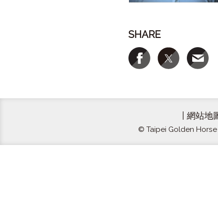
SHARE
|
網站地
© Taipei Golden Horse