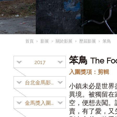
首頁
影展
關於影展
歷屆影展
笨鳥
笨鳥
The Foo
2017
入圍獎項：剪輯
台北金馬影展
小鎮未必是世界
異境。被獨留在
空，便想去闖。
金馬獎入圍影片
賣，有了愛，又