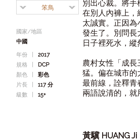
別出心裁。將手
笨鳥
在別人內褲上，
太誠實。正因為
國家/地區
發生了。別問長
中國
日子裡死水，縱
年份
|
2017
農村女性「成長
規格
|
DCP
猛。偏在城市的
顏色
|
彩色
最前線，詮釋青
片長
|
117 分
兩語說清的，就
級數
|
15+
黃驥
HUANG Ji