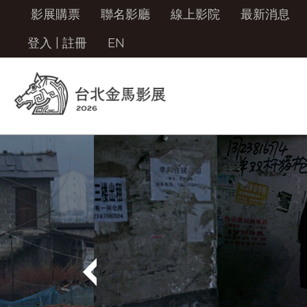
影展購票
聯名影廳
線上影院
最新消息
登入
|
註冊
EN