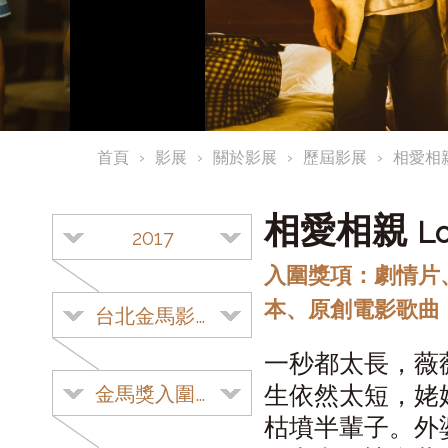
首頁
影展
關於影展
歷屆影展
相愛相
相愛相親
Lo
2017
入圍獎項：劇情片
本、原創電影歌曲
台北金馬影展
一秒都太長，薇
生依然太短，姥
金馬獎入圍影片
枯墳半輩子。外