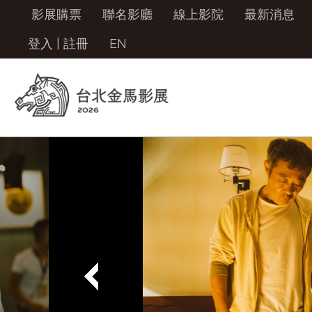
影展購票
聯名影廳
線上影院
最新消息
登入
|
註冊
EN