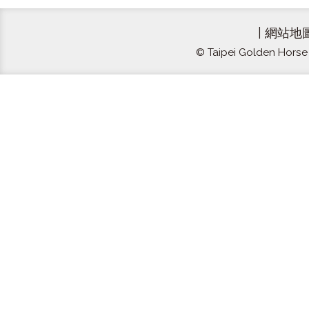
|
網站地
© Taipei Golden Horse