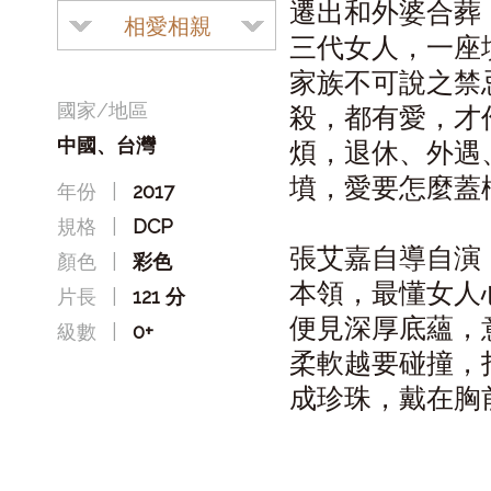
遷出和外婆合葬
相愛相親
三代女人，一座
家族不可說之禁
國家/地區
殺，都有愛，才
中國、台灣
煩，退休、外遇
墳，愛要怎麼蓋
年份
|
2017
規格
|
DCP
張艾嘉自導自演
顏色
|
彩色
本領，最懂女人
片長
|
121 分
便見深厚底蘊，
級數
|
0+
柔軟越要碰撞，
成珍珠，戴在胸