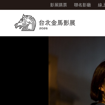
影展購票
聯名影廳
線