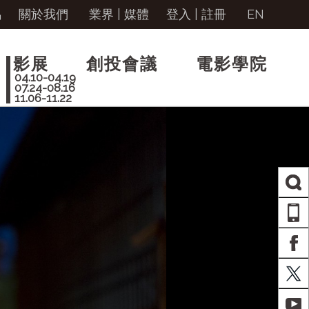
馬
關於我們
業界 | 媒體
登入
|
註冊
EN
影展
創投會議
電影學院
04.10-04.19
07.24-08.16
11.06-11.22
AP
FA
X
YO