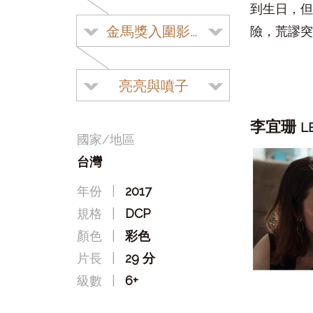
到生日，但
金馬獎入圍影片
險，荒謬突
亮亮與噴子
李宜珊
L
國家/地區
台灣
年份
|
2017
規格
|
DCP
顏色
|
彩色
片長
|
29 分
級數
|
6+