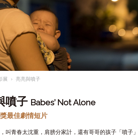
影展
亮亮與噴子
與噴子
Babes’ Not Alone
金馬獎最佳劇情短片
，叫青春太沈重，肩膀分家計，還有哥哥的孩子「噴子