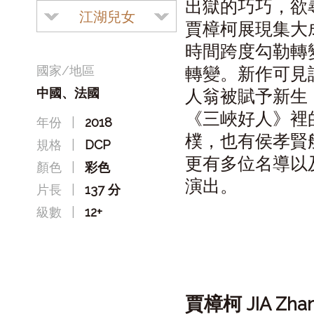
出獄的巧巧，欲
江湖兒女
賈樟柯展現集大
時間跨度勾勒轉
國家/地區
轉變。新作可見
中國、法國
人翁被賦予新生
《三峽好人》裡
年份
|
2018
樸，也有侯孝賢
規格
|
DCP
更有多位名導以
顏色
|
彩色
演出。
片長
|
137 分
級數
|
12+
賈樟柯
JIA Zha