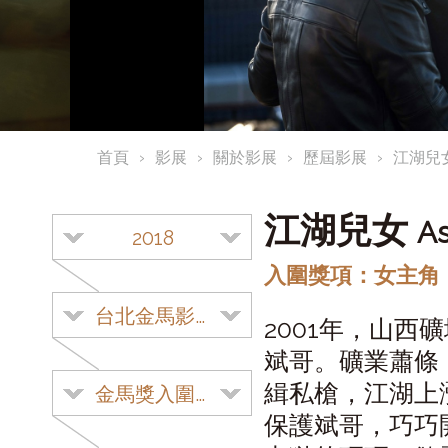
首頁
影展
關於影展
歷屆影展
江湖兒
江湖兒女
As
2018
入圍獎項：女主角
台北金馬影展
2001年，山
斌哥。礦業蕭條
緝私槍，江湖上
金馬獎入圍影片
保護斌哥，巧巧