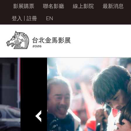
影展購票
聯名影廳
線上影院
最新消息
登入
|
註冊
EN