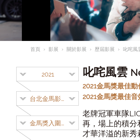
首頁
影展
關於影展
歷屆影展
叱咤風
叱咤風雲
N
2021
2021金馬獎最佳
2021金馬獎最佳
台北金馬影展
老牌冠軍車隊L
再，場上的積分
金馬獎入圍影片
才華洋溢的新秀