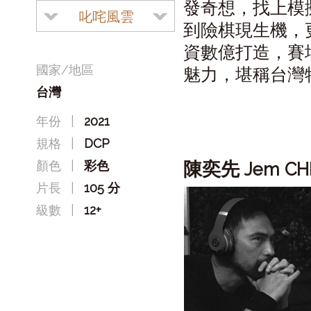
發奇想，找上模
叱咤風雲
到險棋現生機，
資數億打造，賽
國家/地區
魅力，堪稱台灣
台灣
年份
|
2021
規格
|
DCP
陳奕先
顏色
|
彩色
Jem CHE
片長
|
105 分
級數
|
12+