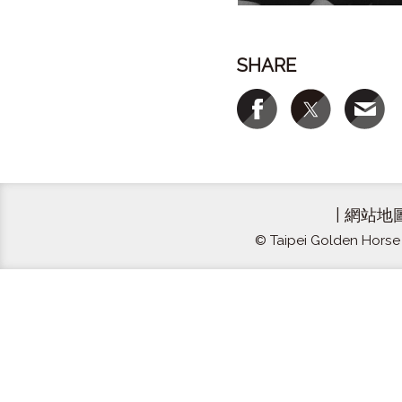
SHARE
|
網站地
© Taipei Golden Horse