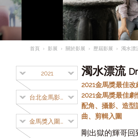
首頁
影展
關於影展
歷屆影展
濁水漂
濁水漂流
Dr
2021
2021金馬獎最佳
2021金馬獎最佳
台北金馬影展
配角、攝影、造型
曲、剪輯入圍
金馬獎入圍影片
剛出獄的輝哥回