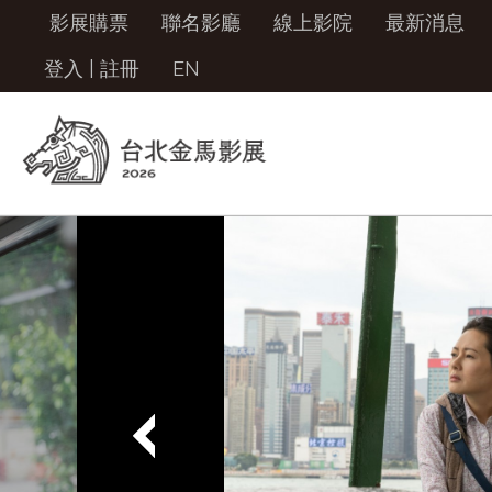
影展購票
聯名影廳
線上影院
最新消息
登入
|
註冊
EN