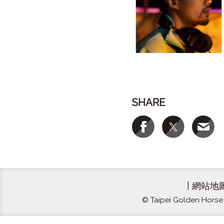
SHARE
|
網站地
© Taipei Golden Horse