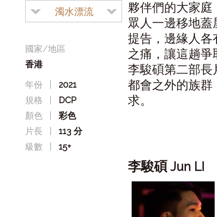
夥伴們的大家庭
濁水漂流
眾人一邊移地蓋
提告，邊緣人各
國家/地區
之痛，讓這趟爭
香港
李駿碩第二部長
都會之外的族群
年份
|
2021
求。
規格
|
DCP
顏色
|
彩色
片長
|
113 分
級數
|
15+
李駿碩
Jun LI