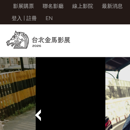
影展購票
聯名影廳
線上影院
最新消息
登入
|
註冊
EN