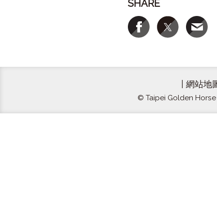
SHARE
|
網站地
© Taipei Golden Horse