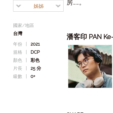
房……。
姊姊
國家/地區
台灣
潘客印
PAN Ke-
年份
|
2021
規格
|
DCP
顏色
|
彩色
片長
|
25 分
級數
|
0+