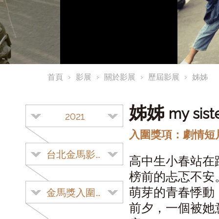
首頁
影展
關於影展
歷屆影展
姊姊
姊姊
my sist
2021
入圍獎項：劇情短
台北金馬影展
高中生小春站在
榜前的忐忑不安
萌芽的青春悸動
金馬獎入圍影片
前夕，一個被她