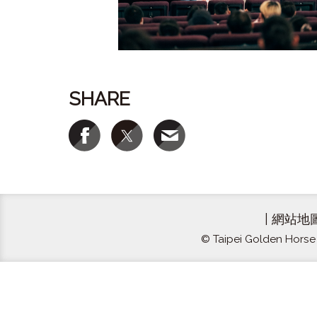
SHARE
|
網站地
© Taipei Golden Horse