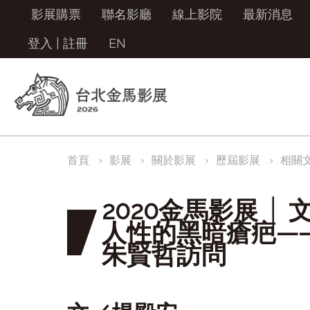
影展購票
聯名影廳
線上影院
最新消息
登入
|
註冊
EN
首頁
影展
關於影展
歷屆影展
相關
2020金馬影展 │
人性的黑暗瘡疤—
朱賢哲訪問