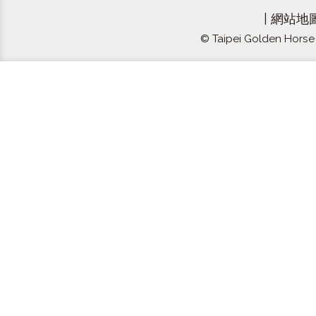
|
網站地
© Taipei Golden Horse