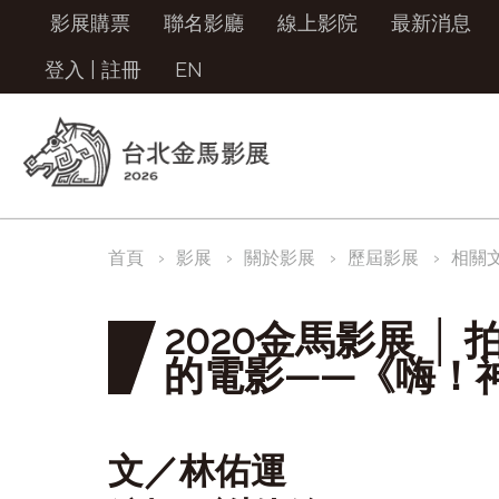
影展購票
聯名影廳
線上影院
最新消息
登入
|
註冊
EN
首頁
影展
關於影展
歷屆影展
相關
2020金馬影展 │
的電影——《嗨！
文／
林佑運