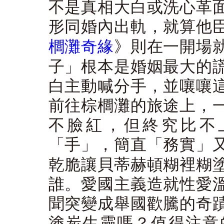
不是真相大白或洗心革
形同婚內出軌，就算他
櫚灘奇緣
》則在一開場
子」根本是婚姻最大的
白主動喊分手，並嚷嚷
前往棕櫚灘的旅途上，
不臉紅，但終究比不
「手」，簡直「務實」
乾脆讓貝蒂赫頓糊裡糊
誰。愛國主義造就性愛
聞突變成舉國歡騰的奇
塗炭生靈嗎？值得注意