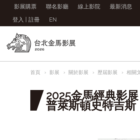
影展購票
聯名影廳
線上影院
最新消息
登入
|
註冊
EN
首頁
影展
關於影展
歷屆影展
相關
2025金馬經典影
普萊斯頓史特吉斯