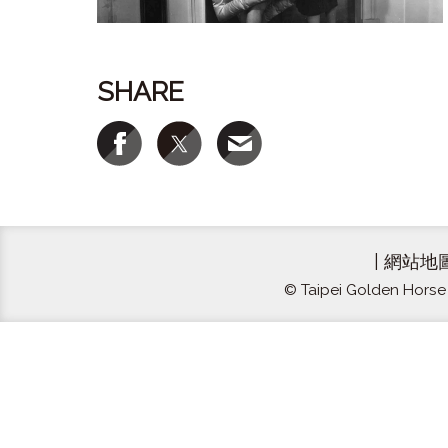
SHARE
|
網站地
© Taipei Golden Horse