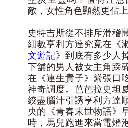
敵，女性角色顯然更佔
史特吉斯從不排斥滑稽
細數亨利方達究竟在《
文遊記
》到底有多少人
下舖的男人被女主角踩
在《連生貴子》緊張口
神奇調度。芭芭拉史坦
絞盡腦汁引誘亨利方達
央的《青春末世物語》
時，馬兒跑進來當電燈